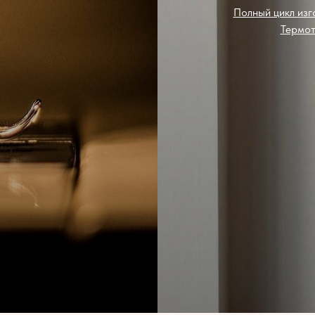
Полный цикл изг
Термот