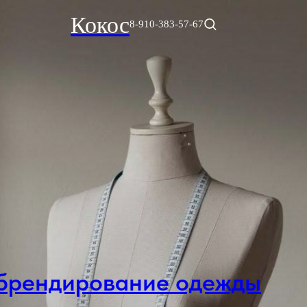
Кокос
8-910-383-57-67
брендирование одежды